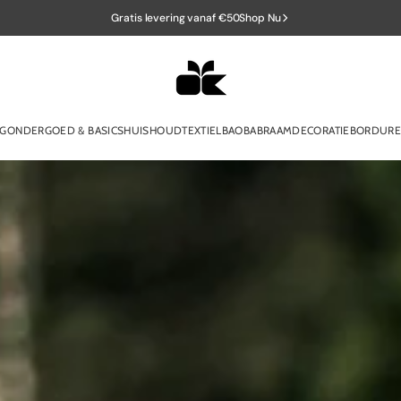
Gratis levering vanaf €50
Shop Nu
NG
ONDERGOED & BASICS
HUISHOUDTEXTIEL
BAOBAB
RAAMDECORATIE
BORDUR