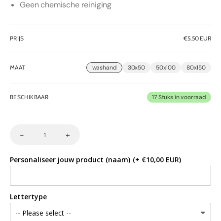
Geen chemische reiniging
PRIJS
Normale
€5,50 EUR
prijs
MAAT
washand
30x50
50x100
80x150
BESCHIKBAAR
17 Stuks in voorraad
-
+
Decrease
Increase
Aantal
quantity
quantity
for
for
Personaliseer jouw product (naam)
(+ €10,00 EUR)
Handdoeken
Handdoeken
-
-
mint
mint
Lettertype