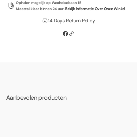
Ophalen mogelijk op
Wechelsebaan 15
Hoeslaken
Hoeslaken
-
-
Meestal klaar binnen 24 uur.
Bekijk Informatie Over Onze Winkel
cement
cement
14 Days Return Policy
Aanbevolen producten