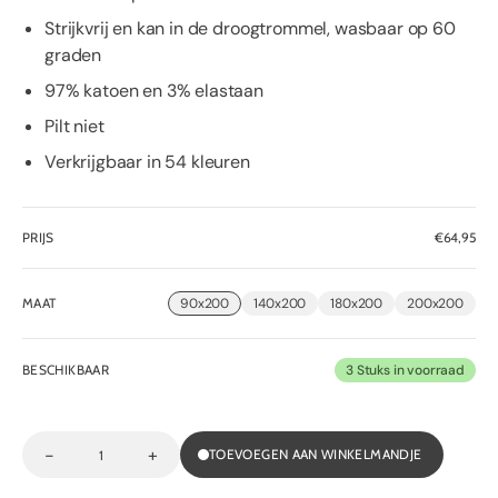
Strijkvrij en kan in de droogtrommel, wasbaar op 60
graden
97% katoen en 3% elastaan
Pilt niet
Verkrijgbaar in 54 kleuren
PRIJS
Normale
€64,95
prijs
MAAT
90x200
140x200
180x200
200x200
BESCHIKBAAR
3 Stuks in voorraad
-
+
TOEVOEGEN AAN WINKELMANDJE
Decrease
Increase
Aantal
quantity
quantity
for
for