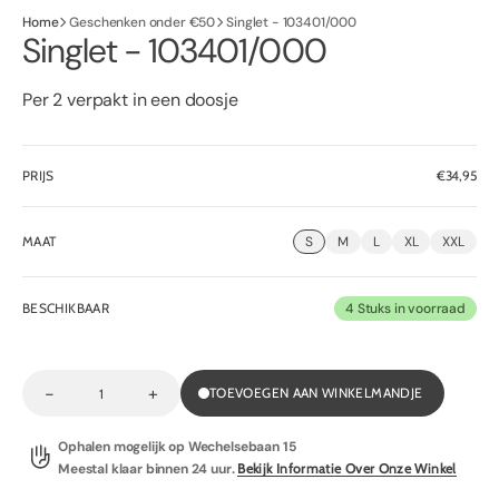
Home
Geschenken onder €50
Singlet - 103401/000
Singlet - 103401/000
Per 2 verpakt in een doosje
PRIJS
Normale
€34,95
prijs
MAAT
S
M
L
XL
XXL
BESCHIKBAAR
4 Stuks in voorraad
-
+
TOEVOEGEN AAN WINKELMANDJE
Decrease
Increase
Aantal
quantity
quantity
for
for
Ophalen mogelijk op
Wechelsebaan 15
Singlet
Singlet
-
-
Meestal klaar binnen 24 uur.
Bekijk Informatie Over Onze Winkel
103401/000
103401/000